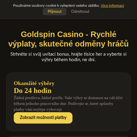
Používáme soubory cookie k vylepšení vašeho zážitku.
Více informací
goldspin casino
Přijmout
Odmítnout
Goldspin Casino - Rychlé
výplaty, skutečné odměny hráčů
Strhněte si svůj uvítací bonus, hrajte tisíce her a vyberte si
výhry během hodin, ne dní.
Okamžité výběry
Do 24 hodin
Žádná prodleva, žádné potíže. Vaše výhry se dostanou na váš účet
během jednoho pracovního dne. Podívejte se, které způsoby
platby vám nejlépe vyhovují.
Zobrazit možnosti platby