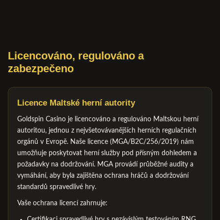
Licencováno, regulováno a
zabezpečeno
Licence Maltské herní autority
Goldspin Casino je licencováno a regulováno Maltskou herní
autoritou, jednou z nejvšetovávanějších herních regulačních
orgánů v Evropě. Naše licence (MGA/B2C/256/2019) nám
umožňuje poskytovat herní služby pod přísným dohledem a
požadavky na dodržování. MGA provádí průběžné audity a
vymáhání, aby byla zajištěna ochrana hráčů a dodržování
standardů spravedlivé hry.
Vaše ochrana licencí zahrnuje:
Certifikaci spravedlivé hry s nezávislým testováním RNG