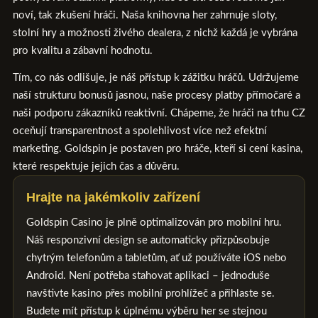
noví, tak zkušení hráči. Naša knihovna her zahrnuje sloty,
stolní hry a možnosti živého dealera, z nichž každá je vybrána
pro kvalitu a zábavní hodnotu.
Tím, co nás odlišuje, je náš přístup k zážitku hráčů. Udržujeme
naší strukturu bonusů jasnou, naše procesy platby přímočaré a
naši podporu zákazníků reaktivní. Chápeme, že hráči na trhu CZ
oceňují transparentnost a spolehlivost více než efektní
marketing. Goldspin je postaven pro hráče, kteří si cení kasina,
které respektuje jejich čas a důvěru.
Hrajte na jakémkoliv zařízení
Goldspin Casino je plně optimalizován pro mobilní hru.
Náš responzivní design se automaticky přizpůsobuje
chytrým telefonům a tabletům, ať už používáte iOS nebo
Android. Není potřeba stahovat aplikaci – jednoduše
navštivte kasino přes mobilní prohlížeč a přihlaste se.
Budete mít přístup k úplnému výběru her se stejnou