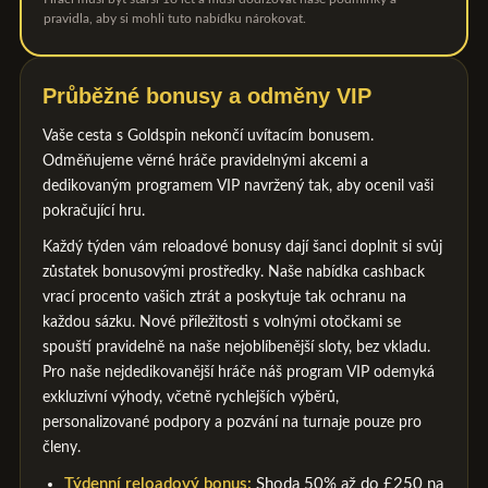
pravidla, aby si mohli tuto nabídku nárokovat.
Průběžné bonusy a odměny VIP
Vaše cesta s Goldspin nekončí uvítacím bonusem.
Odměňujeme věrné hráče pravidelnými akcemi a
dedikovaným programem VIP navržený tak, aby ocenil vaši
pokračující hru.
Každý týden vám reloadové bonusy dají šanci doplnit si svůj
zůstatek bonusovými prostředky. Naše nabídka cashback
vrací procento vašich ztrát a poskytuje tak ochranu na
každou sázku. Nové příležitosti s volnými otočkami se
spouští pravidelně na naše nejoblíbenější sloty, bez vkladu.
Pro naše nejdedikovanější hráče náš program VIP odemyká
exkluzivní výhody, včetně rychlejších výběrů,
personalizované podpory a pozvání na turnaje pouze pro
členy.
Týdenní reloadový bonus:
Shoda 50% až do £250 na