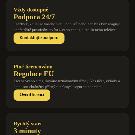
Vždy dostupné
Podpora 24/7
Otázky týkající se vašeho účtu, bonusů nebo her. Náš tým reaguje
nepřetržitě prostřednictvím živého chatu, e-mailu nebo telefonu.
Kontaktujte podporu
Plně licencováno
Regulace EU
Licencováno a regulováno uznávanými úřady. Váš účet, vklady a
data jsou chráněny přísným průmyslovým standardem.
Ověřit licenci
Rychlý start
3 minuty