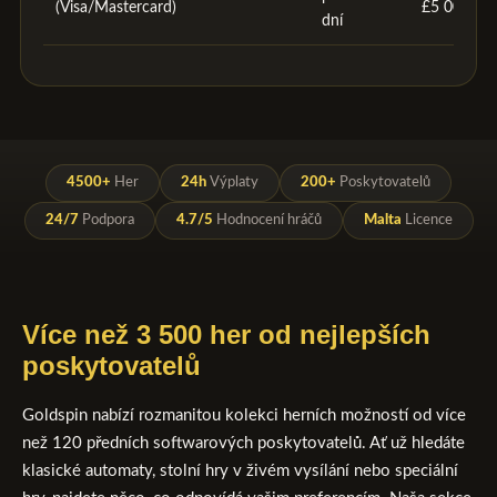
(Visa/Mastercard)
£5 000
dní
4500+
Her
24h
Výplaty
200+
Poskytovatelů
24/7
Podpora
4.7/5
Hodnocení hráčů
Malta
Licence
Více než 3 500 her od nejlepších
poskytovatelů
Goldspin nabízí rozmanitou kolekci herních možností od více
než 120 předních softwarových poskytovatelů. Ať už hledáte
klasické automaty, stolní hry v živém vysílání nebo speciální