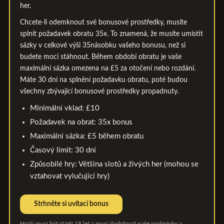
her.
Chcete-li odemknout své bonusové prostředky, musíte
splnit požadavek obratu 35x. To znamená, že musíte umístit
sázky v celkové výši 35násobku vašeho bonusu, než si
budete moci stáhnout. Během období obratu je vaše
maximální sázka omezena na £5 za otočení nebo rozdání.
Máte 30 dní na splnění požadavku obratu, poté budou
všechny zbývající bonusové prostředky propadnuty.
Minimální vklad: £10
Požadavek na obrat: 35x bonus
Maximální sázka: £5 během obratu
Časový limit: 30 dní
Způsobilé hry: Většina slotů a živých her (mohou se
vztahovat vylučující hry)
Strhněte si uvítací bonus
Hráči musí být starší 18 let a musí dodržovat naše podmínky a