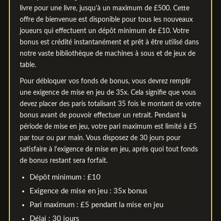
livre pour une livre, jusqu'à un maximum de £500. Cette
offre de bienvenue est disponible pour tous les nouveaux
joueurs qui effectuent un dépôt minimum de £10. Votre
bonus est crédité instantanément et prêt à être utilisé dans
notre vaste bibliothèque de machines à sous et de jeux de
table.
Pour débloquer vos fonds de bonus, vous devrez remplir
une exigence de mise en jeu de 35x. Cela signifie que vous
devez placer des paris totalisant 35 fois le montant de votre
bonus avant de pouvoir effectuer un retrait. Pendant la
période de mise en jeu, votre pari maximum est limité à £5
par tour ou par main. Vous disposez de 30 jours pour
satisfaire à l'exigence de mise en jeu, après quoi tout fonds
de bonus restant sera forfait.
Dépôt minimum : £10
Exigence de mise en jeu : 35x bonus
Pari maximum : £5 pendant la mise en jeu
Délai : 30 jours