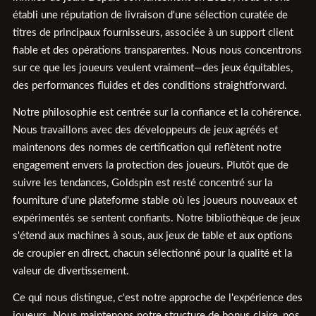
établi une réputation de livraison d'une sélection curatée de
titres de principaux fournisseurs, associée à un support client
fiable et des opérations transparentes. Nous nous concentrons
sur ce que les joueurs veulent vraiment—des jeux équitables,
des performances fluides et des conditions straightforward.
Notre philosophie est centrée sur la confiance et la cohérence.
Nous travaillons avec des développeurs de jeux agréés et
maintenons des normes de certification qui reflètent notre
engagement envers la protection des joueurs. Plutôt que de
suivre les tendances, Goldspin est resté concentré sur la
fourniture d'une plateforme stable où les joueurs nouveaux et
expérimentés se sentent confiants. Notre bibliothèque de jeux
s'étend aux machines à sous, aux jeux de table et aux options
de croupier en direct, chacun sélectionné pour la qualité et la
valeur de divertissement.
Ce qui nous distingue, c'est notre approche de l'expérience des
joueurs. Nous maintenons notre structure de bonus claire, nos