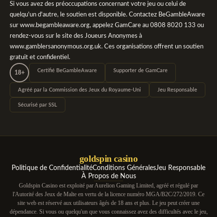
Si vous avez des préoccupations concernant votre jeu ou celui de
quelqu'un d'autre, le soutien est disponible. Contactez BeGambleAware
sur www.begambleaware.org, appelez GamCare au 0808 8020 133 ou
rendez-vous sur le site des Joueurs Anonymes à
www.gamblersanonymous.org.uk. Ces organisations offrent un soutien
gratuit et confidentiel.
Certifié BeGambleAware
Supporter de GamCare
18+
Agréé par la Commission des Jeux du Royaume-Uni
Jeu Responsable
Sécurisé par SSL
goldspin casino
Politique de Confidentialité
Conditions Générales
Jeu Responsable
À Propos de Nous
Goldspin Casino est exploité par Aurelion Gaming Limited, agréé et régulé par
l'Autorité des Jeux de Malte en vertu de la licence numéro MGA/B2C/272/2019. Ce
site web est réservé aux utilisateurs âgés de 18 ans et plus. Le jeu peut créer une
dépendance. Si vous ou quelqu'un que vous connaissez avez des difficultés avec le jeu,