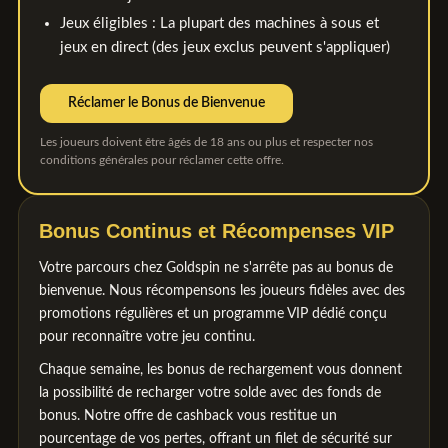
Jeux éligibles : La plupart des machines à sous et
jeux en direct (des jeux exclus peuvent s'appliquer)
Réclamer le Bonus de Bienvenue
Les joueurs doivent être âgés de 18 ans ou plus et respecter nos
conditions générales pour réclamer cette offre.
Bonus Continus et Récompenses VIP
Votre parcours chez Goldspin ne s'arrête pas au bonus de
bienvenue. Nous récompensons les joueurs fidèles avec des
promotions régulières et un programme VIP dédié conçu
pour reconnaître votre jeu continu.
Chaque semaine, les bonus de rechargement vous donnent
la possibilité de recharger votre solde avec des fonds de
bonus. Notre offre de cashback vous restitue un
pourcentage de vos pertes, offrant un filet de sécurité sur